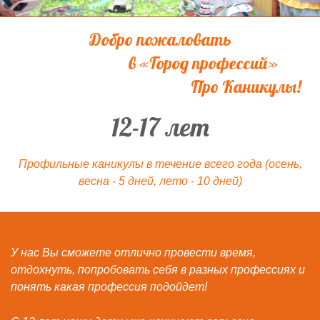
Добро пожаловать
в «Город профессий»
Про Каникулы!
12-17 лет
Профильные каникулы в течение всего года (осень,
весна - 5 дней, лето - 10 дней)
У нас Вы сможете отлично провести время,
отдохнуть, попробовать себя в разных профессиях и
понять какая профессия подойдет!